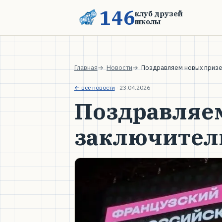
146
клуб друзей
школы
Главная
Новости
Поздравляем новых призе
← все новости
·
23.04.2026
Поздравляе
заключител