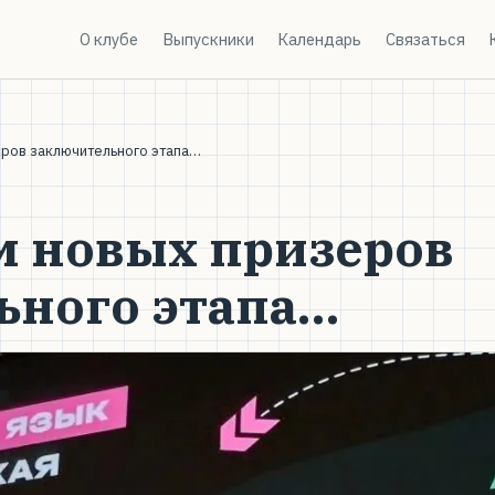
О клубе
Выпускники
Календарь
Связаться
ров заключительного этапа…
м новых призеров
ьного этапа…