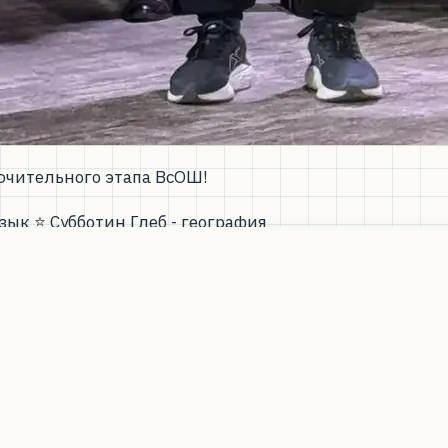
ючительного этапа ВсОШ!
зык ⭐ Субботин Глеб - география
ертвование в истории клуба - 146 ₽. Важна любая сумма.
ный этап ездили Иван Шин (физика), Александр Кир
 до призовых мест, но мы желаем им удачи в будущих
льного и заключительного этапов ВсОШ получают пре
фонд для школьников, подпишитесь на пожертвовани
dren или в мобильном приложении банка (найдите нас