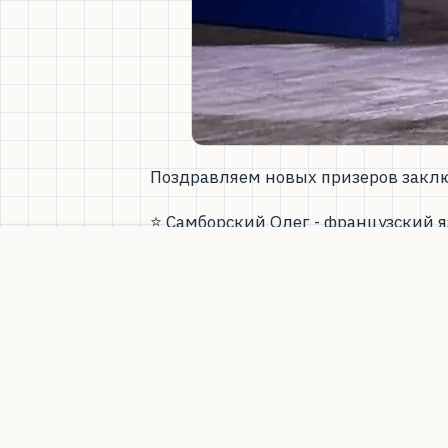
Поздравляем новых призеров закл
⭐ Самборский Олег - французский я
Самое маленькое пож
Также из ФМШ 146 на заключитель
(математика). Ребята не добрались
❗Все призеры и победители региона
хотите пополнить поощрительный 
https://146.school/bonus_for_chil
друзей ФМШ 146").