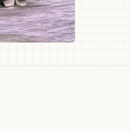
Поддержать школу
ьянов и Мария Жуланова
 выступлениях.
мии от Клуба друзей. Если вы
е на сайте
 по названию "Образовательный клуб