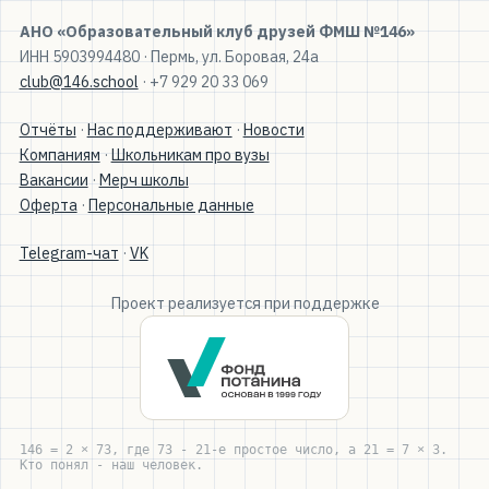
АНО «Образовательный клуб друзей ФМШ №146»
ИНН 5903994480 · Пермь, ул. Боровая, 24а
club@146.school
· +7 929 20 33 069
Отчёты
·
Нас поддерживают
·
Новости
Компаниям
·
Школьникам про вузы
Вакансии
·
Мерч школы
Оферта
·
Персональные данные
Telegram-чат
·
VK
Проект реализуется при поддержке
146 = 2 × 73, где 73 - 21-е простое число, а 21 = 7 × 3.
Кто понял - наш человек.