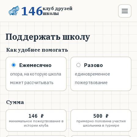
146
клуб друзей
школы
Поддержать школу
Как удобнее помогать
Ежемесячно
Разово
опора, на которую школа
единовременное
может рассчитывать
пожертвование
Сумма
146 ₽
500 ₽
минимальное пожертвование в
примерно половина участия
истории клуба
школьника в турнире