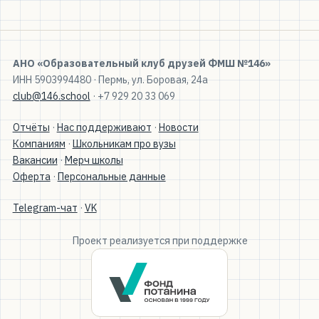
АНО «Образовательный клуб друзей ФМШ №146»
ИНН 5903994480 · Пермь, ул. Боровая, 24а
club@146.school
· +7 929 20 33 069
Отчёты
·
Нас поддерживают
·
Новости
Компаниям
·
Школьникам про вузы
Вакансии
·
Мерч школы
Оферта
·
Персональные данные
Telegram-чат
·
VK
Проект реализуется при поддержке