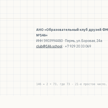
АНО «Образовательный клуб друзей Ф
№146»
ИНН 5903994480 · Пермь, ул. Боровая, 24а
club@146.school
· +7 929 20 33 069
146 = 2 × 73, где 73 - 21-е простое число,