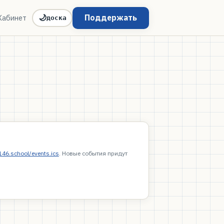
Поддержать
Кабинет
🌙
доска
/146.school/events.ics
. Новые события придут