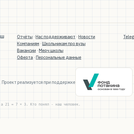
МШ
Отчёты
·
Нас поддерживают
·
Новости
Tele
Компаниям
·
Школьникам про вузы
Вакансии
·
Мерч школы
Оферта
·
Персональные данные
Проект реализуется при поддержке
 а 21 = 7 × 3. Кто понял - наш человек.