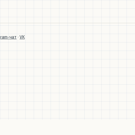
gram-чат
·
VK