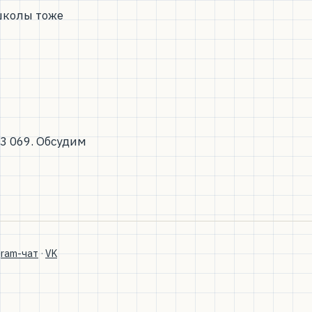
 школы тоже
33 069. Обсудим
gram-чат
·
VK