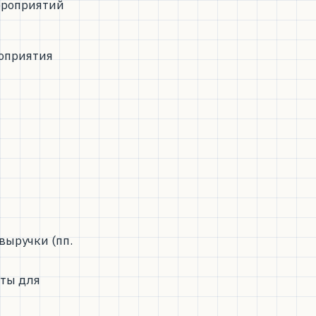
ероприятий
роприятия
выручки (пп.
нты для