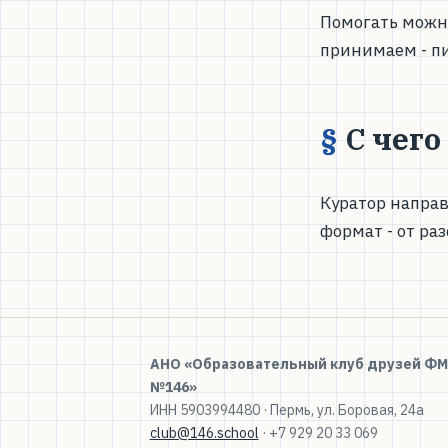
Помогать можно
принимаем - п
С чего
Куратор направ
формат - от ра
АНО «Образовательный клуб друзей Ф
№146»
ИНН 5903994480 · Пермь, ул. Боровая, 24а
club@146.school
· +7 929 20 33 069