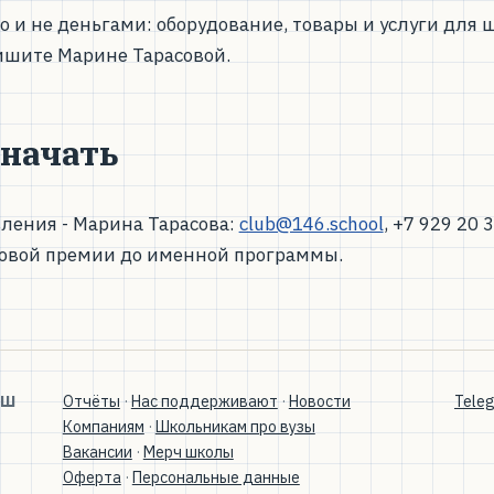
 и не деньгами: оборудование, товары и услуги для
ишите Марине Тарасовой.
 начать
ления - Марина Тарасова:
club@146.school
, +7 929 20 
зовой премии до именной программы.
МШ
Отчёты
·
Нас поддерживают
·
Новости
Tele
Компаниям
·
Школьникам про вузы
Вакансии
·
Мерч школы
Оферта
·
Персональные данные