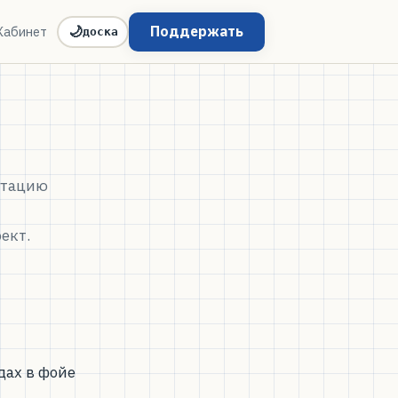
Поддержать
Кабинет
🌙
доска
утацию
ект.
ах в фойе