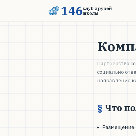
146
клуб друзей
школы
Комп
Партнёрство с
социально отв
направление кл
Что п
Размещение 