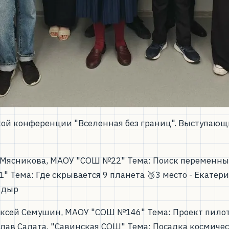
ой конференции "Вселенная без границ". Выступающ
а Мясникова, МАОУ "СОШ №22" Тема: Поиск переменных 
 Тема: Где скрывается 9 планета 🥉3 место - Екатер
 дыр
лексей Семушин, МАОУ "СОШ №146" Тема: Проект пило
слав Салата, "Савинская СОШ" Тема: Посадка космическ