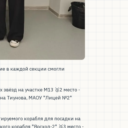
ие в каждой секции смогли
звёзд на участке М13 🥈2 место -
ина Тиунова, МАОУ "Лицей №2"
тируемого корабля для посадки на
ого корабля "Восход-2" 🥉3 место -