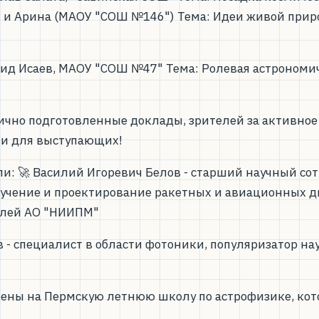
 и Арина (МАОУ "СОШ №146") Тема: Идеи живой прир
Давид Исаев, МАОУ "СОШ №47" Тема: Ролевая астрономи
ично подготовленные доклады, зрителей за активное 
ии для выступающих!
: 🚀 Василий Игоревич Белов - старший научный сот
учение и проектирование ракетных и авиационных д
елей АО "НИИПМ"
 - специалист в области фотоники, популяризатор на
ны на Пермскую летнюю школу по астрофизике, котор