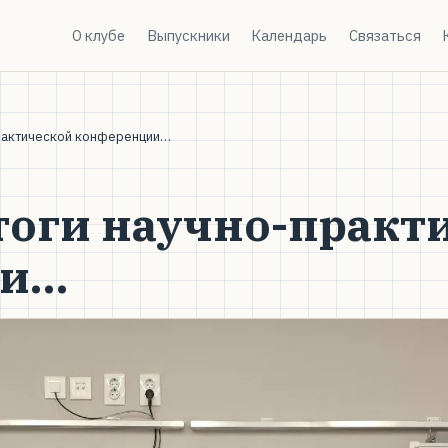
О клубе
Выпускники
Календарь
Связаться
практической конференции…
оги научно-практ
ии…