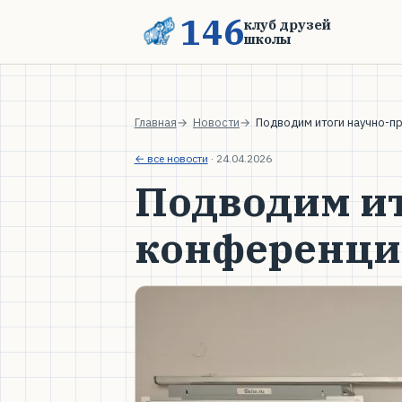
146
клуб друзей
школы
Главная
Новости
Подводим итоги научно-
← все новости
·
24.04.2026
Подводим ит
конференц