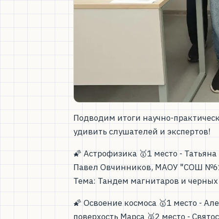
Подводим итоги научно-практическ
удивить слушателей и экспертов!
🌠 Астрофизика 🥇1 место - Татьян
Павел Овчинников, МАОУ "СОШ №61"
Тема: Тандем магнитаров и черных
🌠 Освоение космоса 🥇1 место - А
поверхость Марса 🥈2 место - Свято