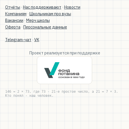
Отчёты
·
Нас поддерживают
·
Новости
Компаниям
·
Школьникам про вузы
Вакансии
·
Мерч школы
Оферта
·
Персональные данные
Telegram-чат
·
VK
Проект реализуется при поддержке
146 = 2 × 73, где 73 - 21-е простое число, а 21 = 7 × 3.
Кто понял - наш человек.