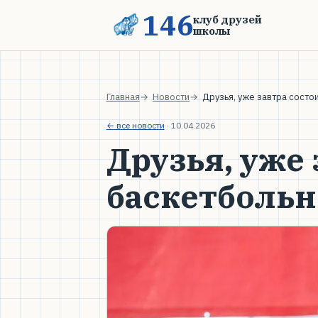
146
клуб друзей
школы
Главная
Новости
Друзья, уже завтра сост
← все новости
·
10.04.2026
Друзья, уже 
баскетболь