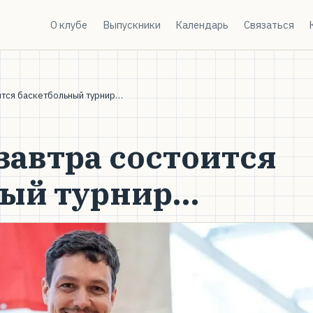
О клубе
Выпускники
Календарь
Связаться
оится баскетбольный турнир…
завтра состоится
ный турнир…