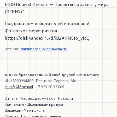
ВШЭ Пермь) 3 место — Проекты по захвату мира
(ПГНИУ)"
Поздравляем победителей и призёров!
Фотоотчет мероприятия
https://disk.yandex.ru/d/iB2ANMSto_yIcQ
Источник:
оригинал записи во ВКонтакте
АНО «Образовательный клуб друзей ФМШ №146»
ИНН 5903994480 · Пермь, ул. Боровая, 24а
club@146.school
· +7 929 20 33 069
Отчёты
·
Нас поддерживают
·
Новости
Компаниям
·
Школьникам про вузы
Вакансии
·
Мерч школы
Оферта
·
Персональные данные