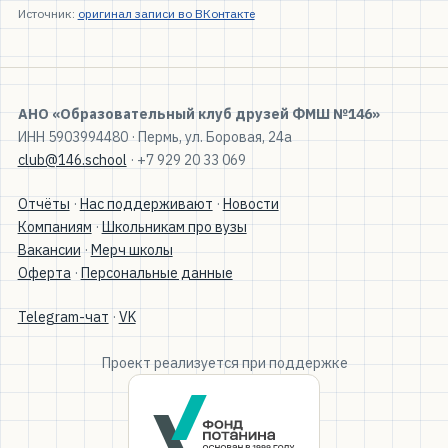
Источник:
оригинал записи во ВКонтакте
АНО «Образовательный клуб друзей ФМШ №146»
ИНН 5903994480 · Пермь, ул. Боровая, 24а
club@146.school
· +7 929 20 33 069
Отчёты
·
Нас поддерживают
·
Новости
Компаниям
·
Школьникам про вузы
Вакансии
·
Мерч школы
Оферта
·
Персональные данные
Telegram-чат
·
VK
Проект реализуется при поддержке