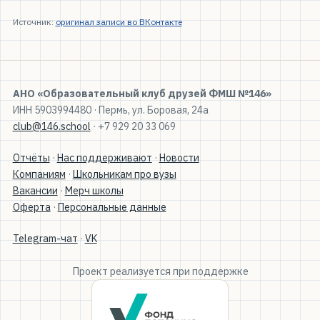
Источник:
оригинал записи во ВКонтакте
АНО «Образовательный клуб друзей ФМШ №146»
ИНН 5903994480 · Пермь, ул. Боровая, 24а
club@146.school
· +7 929 20 33 069
Отчёты
·
Нас поддерживают
·
Новости
Компаниям
·
Школьникам про вузы
Вакансии
·
Мерч школы
Оферта
·
Персональные данные
Telegram-чат
·
VK
Проект реализуется при поддержке