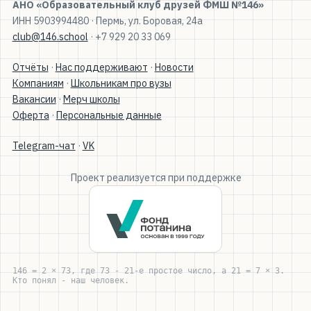
АНО «Образовательный клуб друзей ФМШ №146»
ИНН 5903994480 · Пермь, ул. Боровая, 24а
club@146.school
· +7 929 20 33 069
Отчёты
·
Нас поддерживают
·
Новости
Компаниям
·
Школьникам про вузы
Вакансии
·
Мерч школы
Оферта
·
Персональные данные
Telegram-чат
·
VK
Проект реализуется при поддержке
146 = 2 × 73, где 73 - 21-е простое число, а 21 = 7 × 3.
Кто понял - наш человек.