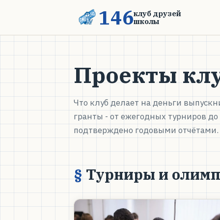
146
клуб друзей
школы
Проекты кл
Что клуб делает на деньги выпускн
гранты - от ежегодных турниров до
подтверждено годовыми отчётами.
Турниры и олим