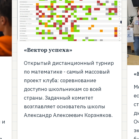
«Вектор успеха»
Открытый дистанционный турнир
по математике - самый массовый
«
проект клуба: соревнование
М
доступно школьникам со всей
е
страны. Задачный комитет
с
возглавляет основатель школы
д
Александр Алексеевич Корзняков.
 и
О
э
я
б