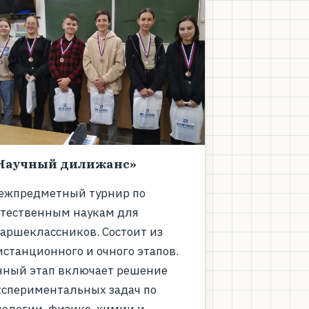
Научный дилижанс»
ежпредметный турнир по
стественным наукам для
таршеклассников. Состоит из
истанционного и очного этапов.
чный этап включает решение
кспериментальных задач по
иологии, физике, химии и