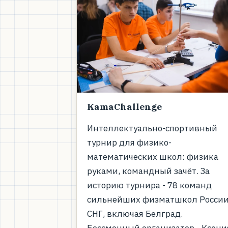
KamaChallenge
Интеллектуально-спортивный
турнир для физико-
математических школ: физика
руками, командный зачёт. За
историю турнира - 78 команд
сильнейших физматшкол России
СНГ, включая Белград.
Бессменный организатор - Ксени