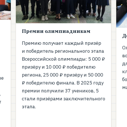
Премии олимпиадникам
Д
Премию получает каждый призёр
О
и победитель регионального этапа
во
Всероссийской олимпиады: 5 000 ₽
д
призёру и 10 000 ₽ победителю
к
региона, 25 000 ₽ призёру и 50 000
ые
б
₽ победителю финала. В 2025 году
м
премии получили 37 учеников, 5
,
стали призёрами заключительного
т
этапа.
ё