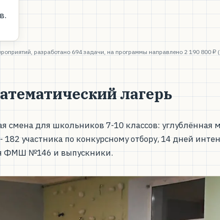
в.
ероприятий, разработано 694 задачи, на программы направлено 2 190 800 ₽ (о
атематический лагерь
 смена для школьников 7-10 классов: углублённая м
 - 182 участника по конкурсному отбору, 14 дней инт
ля ФМШ №146 и выпускники.