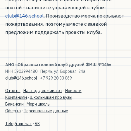
почтой - напишите управляющей клубом:
club@146.school
. Производство мерча покрывают
пожертвования, поэтому вместе с заявкой
предложим поддержать проекты клуба.
АНО «Образовательный клуб друзей ФМШ №146»
ИНН 5903994480 · Пермь, ул. Боровая, 24а
club@146.school
· +7 929 20 33 069
Отчёты
·
Нас поддерживают
·
Новости
Компаниям
·
Школьникам про вузы
Вакансии
·
Мерч школы
Оферта
·
Персональные данные
Telegram-чат
·
VK