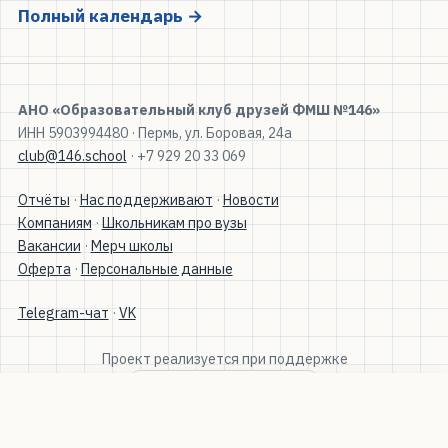
Полный календарь →
АНО «Образовательный клуб друзей ФМШ №146»
ИНН 5903994480 · Пермь, ул. Боровая, 24а
club@146.school
· +7 929 20 33 069
Отчёты
·
Нас поддерживают
·
Новости
Компаниям
·
Школьникам про вузы
Вакансии
·
Мерч школы
Оферта
·
Персональные данные
Telegram-чат
·
VK
Проект реализуется при поддержке
Поддержать школу